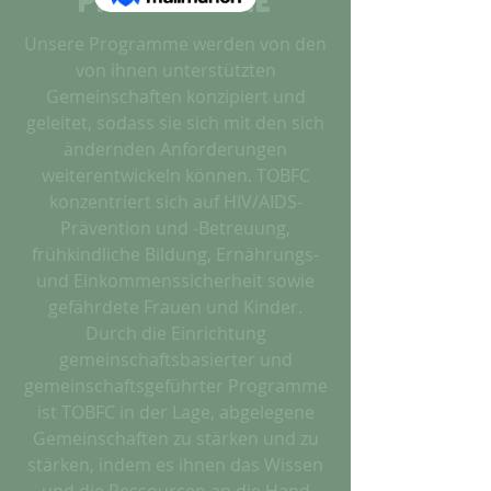
Programme
Unsere Programme werden von den
von ihnen unterstützten
Gemeinschaften konzipiert und
geleitet, sodass sie sich mit den sich
ändernden Anforderungen
weiterentwickeln können. TOBFC
konzentriert sich auf HIV/AIDS-
Prävention und -Betreuung,
frühkindliche Bildung, Ernährungs-
und Einkommenssicherheit sowie
gefährdete Frauen und Kinder.
Durch die Einrichtung
gemeinschaftsbasierter und
gemeinschaftsgeführter Programme
ist TOBFC in der Lage, abgelegene
Gemeinschaften zu stärken und zu
stärken, indem es ihnen das Wissen