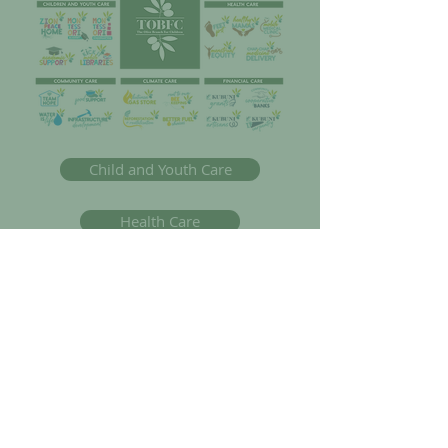
Child and Youth Care
Health Care
Community Care
Climate Care
Financial Care