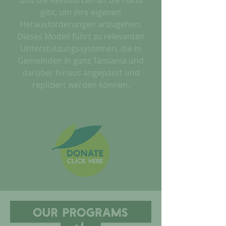
und die Ressourcen an die Hand
gibt, um ihre eigenen
Herausforderungen anzugehen.
Dieses Modell führt zu relevanten
Unterstützungssystemen, die in
Gemeinden in ganz Tansania und
darüber hinaus angepasst und
repliziert werden können.