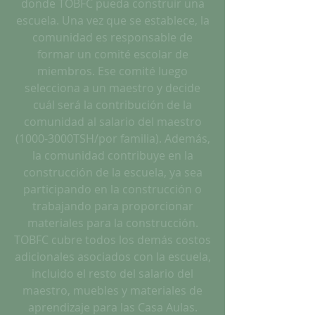
donde TOBFC pueda construir una
escuela. Una vez que se establece, la
comunidad es responsable de
formar un comité escolar de
miembros. Ese comité luego
selecciona a un maestro y decide
cuál será la contribución de la
comunidad al salario del maestro
(1000-3000TSH/por familia). Además,
la comunidad contribuye en la
construcción de la escuela, ya sea
participando en la construcción o
trabajando para proporcionar
materiales para la construcción.
TOBFC cubre todos los demás costos
adicionales asociados con la escuela,
incluido el resto del salario del
maestro, muebles y materiales de
aprendizaje para las Casa Aulas.