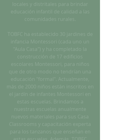
locales y distritales para brindar
educación infantil de calidad a las
comunidades rurales.
TOBFC ha establecido 30 jardines de
infancia Montessori (cada uno un
"Aula Casa") y ha completado la
construcción de 17 edificios
escolares Montessori, para niños
que de otro modo no tendrían una
educación "formal". Actualmente,
más de 2000 niños están inscritos en
el jardín de infantes Montessori en
estas escuelas. Brindamos a
nuestras escuelas anualmente
nuevos materiales para sus Casa
Classrooms y capacitación experta
para los tanzanos que enseñan en
estas escuelas. Además, TOBFC