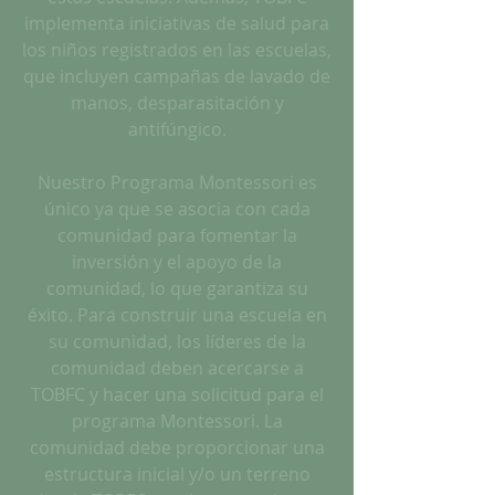
implementa iniciativas de salud para
los niños registrados en las escuelas,
que incluyen campañas de lavado de
manos, desparasitación y
antifúngico.
Nuestro Programa Montessori es
único ya que se asocia con cada
comunidad para fomentar la
inversión y el apoyo de la
comunidad, lo que garantiza su
éxito. Para construir una escuela en
su comunidad, los líderes de la
comunidad deben acercarse a
TOBFC y hacer una solicitud para el
programa Montessori. La
comunidad debe proporcionar una
estructura inicial y/o un terreno